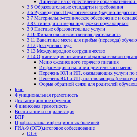
Лицензия на осуществление образовательной 
3.5 Образовательные стандарты и требования
3.6 Руководство. Педагогический (научно-педагогич
3.7 Материально-техническое обеспечение и оснащё
3.8 Стипендии и меры поддержки обучающихся
3.9 Платные образовательные услуги
3.10 Финансово-хозяйственная деятельность
3.11 Вакантные места для приёма (перевода) обуча
3.12 Доступная среда
3.13 Международное сотрудничество
3.14 Организация питания в образовательной орга
Меню ежедневного горячего питания
Информация о наличии диетического меню
Перечень ЮЛ и ИП, оказывающих услуги по 
Перечень ЮЛ и ИП, поставляющих (реализую
Форма обратной связи для родителей обучаю
food
Функциональная грамотность
Дистаниционное обучение
Финансовая грамотность
Воспитание и социализация
ВПР
Профилактика инфекционных болезней
ГИА-9 (ОГЭ),итоговое собеседование
ОГЭ