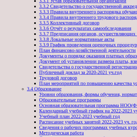
3.3.1 Устав образовательной организации
3.3.2 Свидетельство о государственной аккре
3.3.3 Правила внутреннего распорядка обуча
3.3.4 Правила внутреннего трудового распоря
3.3.5 Коллективный договор
3.3.6 Отчёт о результатах самообследования
3.3.7 Предписания органов, осуществляющих 
3.3.8 Локальные нормативные акты
3.3.9 График проведения оценочных процедур
План финансово-хозяйственной деятельности
Документы о порядке оказания платных образ
Документ об установлении размера платы, взи
Свидетельства о государственной регистрации
Публичный доклад за 2020-2021 уч.год
Трудовой договор
План мероприятий по повышению качества ус
3.4 Образование
Уровни образования, формы обучения, норма
Образовательные программы
Основная образовательная программа НОО(
Календарный учебный график на 2022-2023 у
Учебный план 2022-2023 учебный год
Расписание учебных занятий 2022-2023 уч. го
Сведения о рабочих программах учебных кур
Методическая работа