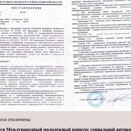
писи
отключены
тся Международный молодежный конкурс социальной антико