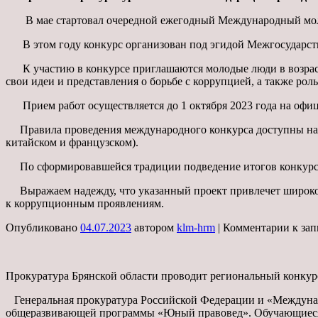
В мае стартовал очередной ежегодный Международный моло
В этом году конкурс организован под эгидой Межгосударств
К участию в конкурсе приглашаются молодые люди в возрасте 
свои идеи и представления о борьбе с коррупцией, а также ро
Прием работ осуществляется до 1 октября 2023 года на офи
Правила проведения международного конкурса доступны на с
китайском и французском).
По сформировавшейся традиции подведение итогов конкурса 
Выражаем надежду, что указанный проект привлечет широкое
к коррупционным проявлениям.
Опубликовано
04.07.2023
автором
klm-hrm
|
Комментарии
к за
Прокуратура Брянской области проводит региональный конкур
Генеральная прокуратура Российской Федерации и «Междунаро
общеразвивающей программы «Юный правовед». Обучающиеся п