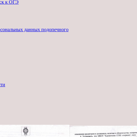
ск к ОГЭ
ерсональных данных подопечного
сти