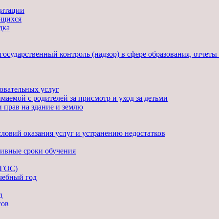
дитации
ющихся
дка
государственный контроль (надзор) в сфере образования, отчет
овательных услуг
маемой с родителей за присмотр и уход за детьми
 прав на здание и землю
ловий оказания услуг и устранению недостатков
тивные сроки обучения
ФГОС)
чебный год
д
сов