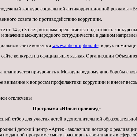
дежный конкурс социальной антикоррупционной рекламы «Вме
енного совета по противодействию коррупции.
от 14 до 35 лет, которым предлагается подготовить конкурсные
ль и значение международного сотрудничества в данном направле
циальном сайте конкурса
www.anticorruption.life
в двух номинаци
айте конкурса на официальных языках Организации Объединенн
планируется приурочить к Международному дню борьбы с корр
 внимание к вопросам профилактики коррупции и внесет весо
писи
отключены
Программа «Юный правовед»
сный отбор для участия детей в дополнительной образователь
дный детский центр «Артек» заключили договор о реализации 
о данной программе смогут расширить свои знания в сфере об