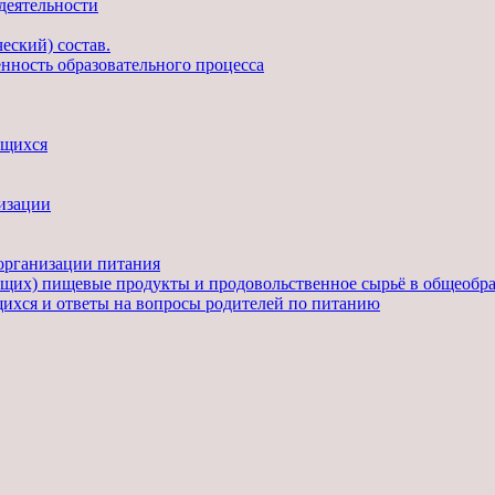
деятельности
еский) состав.
нность образовательного процесса
ющихся
низации
организации питания
щих) пищевые продукты и продовольственное сырьё в общеобр
щихся и ответы на вопросы родителей по питанию