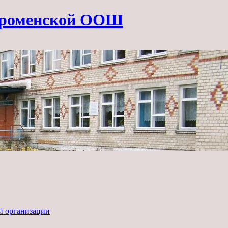
ороменской ООШ
ой организации